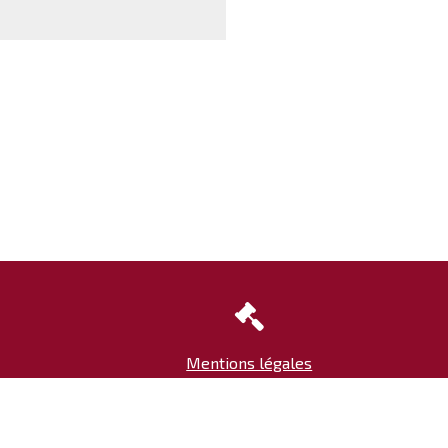

Mentions légales
952
ocat.com