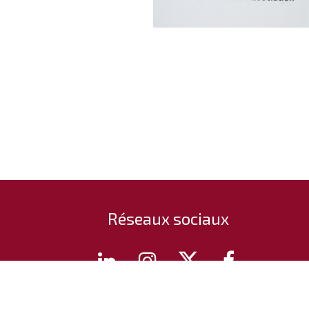
Réseaux sociaux




© 2024
strategos-avocat.com