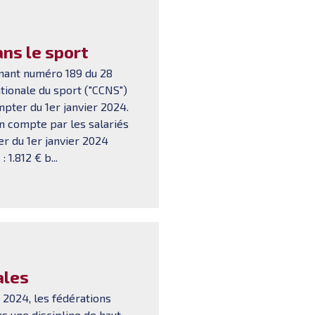
ns le sport
nant numéro 189 du 28
tionale du sport ("CCNS")
pter du 1er janvier 2024.
 compte par les salariés
r du 1er janvier 2024
 1.812 € b...
ales
 2024, les fédérations
s une discipline de haut