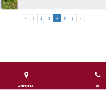
«
1
2
3
4
5
6
»


Adresse:
Tél. :
109 rue de l'Université
+33 677 782 
75007 PARIS
Courriel
FRANCE
ab@strategos-av