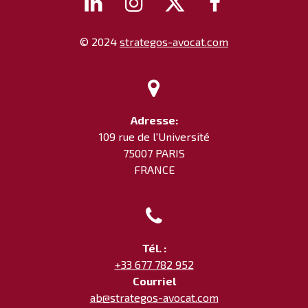




© 2024
strategos-avocat.com

Adresse:
109 rue de l'Université
75007 PARIS
FRANCE

Tél. :
+33 677 782 952
Courriel
ab@strategos-avocat.com