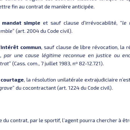
ttre fin au contrat de manière anticipée.
n
mandat simple
et sauf clause d’irrévocabilité, “
le
semble
” (art. 2004 du Code civil).
’intérêt commun
, sauf clause de libre révocation, la 
 par une cause légitime reconnue en justice ou enc
trat
” (Cass. com., 7 juillet 1983, nº 82-12.721).
e
courtage
, la résolution unilatérale extrajudiciaire n’e
grave
” du cocontractant (art. 1224 du Code civil).
e du contrat, par le sportif, l’agent pourra chercher à êt