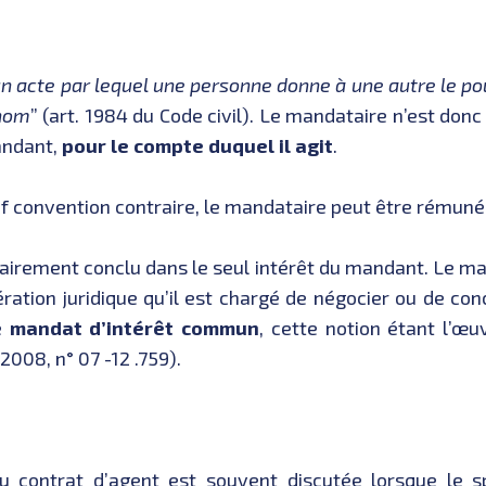
n acte par lequel une personne donne à une autre le po
 nom
” (art. 1984 du Code civil). Le mandataire n’est don
andant,
pour le compte duquel il agit
.
 convention contraire, le mandataire peut être rémunéré
irement conclu dans le seul intérêt du mandant. Le ma
ération juridique qu’il est chargé de négocier ou de co
e
mandat d’intérêt commun
, cette notion étant l’œu
 2008, n° 07 -12 .759).
 du contrat d’agent est souvent discutée lorsque le 