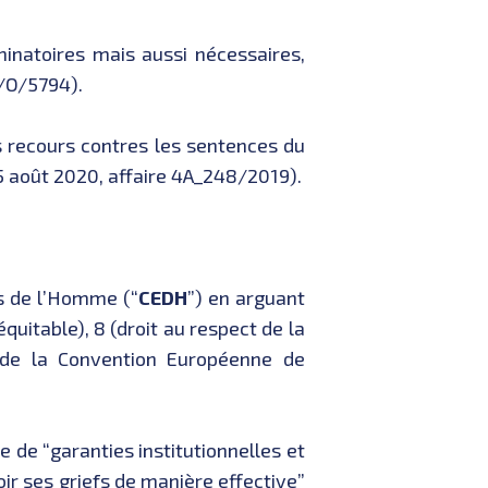
minatoires mais aussi nécessaires,
8/O/5794).
s recours contres les sentences du
5 août 2020, affaire 4A_248/2019).
s de l’Homme (“
CEDH
”) en arguant
équitable), 8 (droit au respect de la
n) de la Convention Européenne de
e de “garanties institutionnelles et
r ses griefs de manière effective”