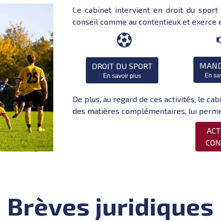
Le cabinet intervient en droit du spor
conseil comme au contentieux et
exerce e

MAND
DROIT DU SPORT
En sa
En savoir plus
De plus, au regard de ces activités, le 
des matières complémentaires, lui perme
ACT
CON
Brèves juridiques