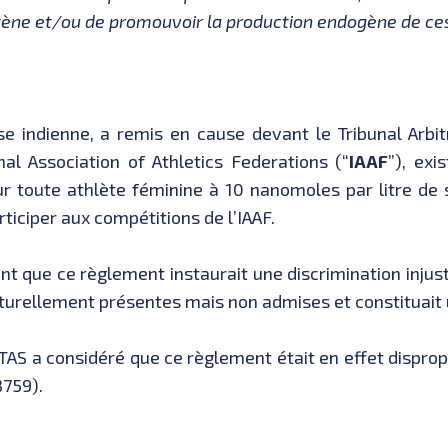
ogène et/ou de promouvoir la production endogène de c
se indienne, a remis en cause devant le Tribunal Arbit
nal Association of Athletics Federations (“
IAAF
”), exi
r toute athlète féminine à 10 nanomoles par litre de 
ticiper aux compétitions de l’IAAF.
e ce règlement instaurait une discrimination injusti
turellement présentes mais non admises et constituait
TAS a considéré que ce règlement était en effet dispro
3759).