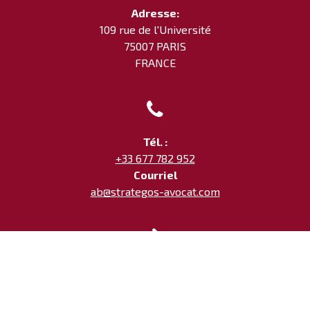
Adresse:
109 rue de l'Université
75007 PARIS
FRANCE

Tél. :
+33 677 782 952
Courriel
ab@strategos-avocat.com

Mentions légales
Avocat en droit du sport - Mandataire sportif - Paris