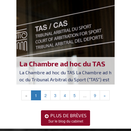
hampionnat de France amat...
La Chambre ad hoc du TAS
La Chambre ad hoc du TAS La Chambre ad h
oc du Tribunal Arbitral du Sport ("TAS") est
une sorte de Cour suprême des Jeux Olymp
iques, dont le principal objectif est de tran
«
1
2
3
4
5
...
9
»
cher tout différend survenan...
PLUS DE BRÈVES

Sur le blog du cabinet