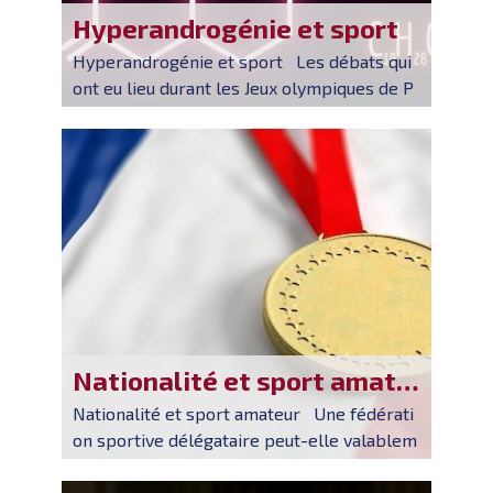
Hyperandrogénie et sport
Hyperandrogénie et sport Les débats qui
ont eu lieu durant les Jeux olympiques de P
aris 2024 autour des boxeuses Imane KHEL
IF, algérienne, et Yu-Ting LIN, taïwanaise, so
ulèvent la question de l'hy...
Nationalité et sport amateur
Nationalité et sport amateur Une fédérati
on sportive délégataire peut-elle valablem
ent interdire à un sportif étranger, citoyen
de l'Union européenne, de participer à un c